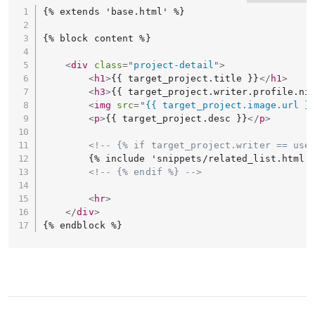
{% extends 'base.html' %}

{% block content %}

<
div
class
=
"
project-detail
"
>
<
h1
>
{{ target_project.title }}
</
h1
>
<
h3
>
{{ target_project.writer.profile.ni
<
img
src
=
"
{{ target_project.image.url }
<
p
>
{{ target_project.desc }}
</
p
>
<!-- {% if target_project.writer == use
        {% include 'snippets/related_list.html' 
<!-- {% endif %} -->
<
hr
>
</
div
>
{% endblock %}