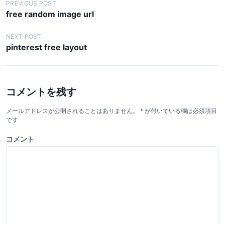
投
PREVIOUS POST
free random image url
稿
ナ
NEXT POST
pinterest free layout
ビ
ゲ
ー
コメントを残す
シ
ョ
メールアドレスが公開されることはありません。
*
が付いている欄は必須項目
です
ン
コメント