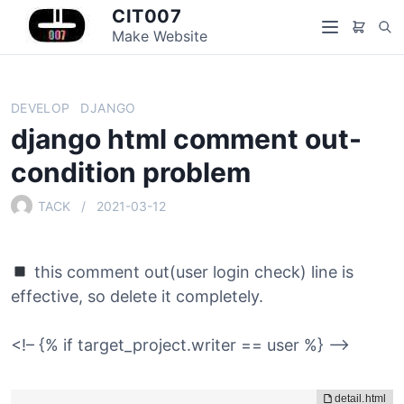
S
CIT007
S
k
Make Website
M
e
i
e
a
p
n
r
t
u
DEVELOP
DJANGO
c
o
django html comment out-
h
c
o
condition problem
n
t
TACK
2021-03-12
e
n
t
this comment out(user login check) line is
effective, so delete it completely.
<!– {% if target_project.writer == user %} –>